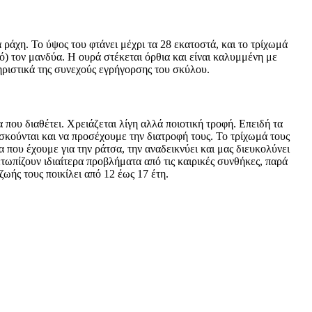
 ράχη. Το ύψος του φτάνει μέχρι τα 28 εκατοστά, και το τρίχωμά
ό) τον μανδύα. Η ουρά στέκεται όρθια και είναι καλυμμένη με
τηριστικά της συνεχούς εγρήγορσης του σκύλου.
 που διαθέτει. Χρειάζεται λίγη αλλά ποιοτική τροφή. Επειδή τα
ασκούνται και να προσέχουμε την διατροφή τους. Το τρίχωμά τους
α που έχουμε για την ράτσα, την αναδεικνύει και μας διευκολύνει
τωπίζουν ιδιαίτερα προβλήματα από τις καιρικές συνθήκες, παρά
ωής τους ποικίλει από 12 έως 17 έτη.