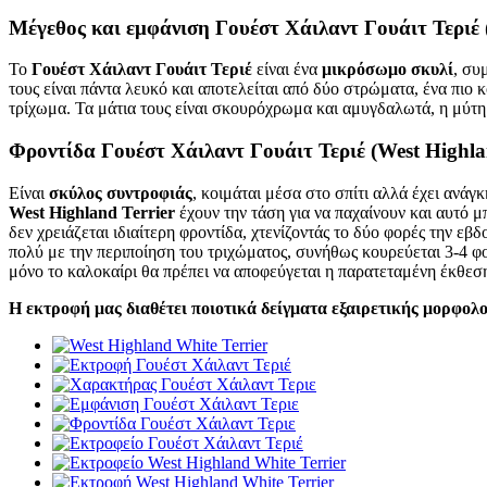
Μέγεθος και εμφάνιση
Γουέστ Χάιλαντ Γουάιτ Τεριέ 
Το
Γουέστ Χάιλαντ Γουάιτ Τεριέ
είναι ένα
μικρόσωμο σκυλί
, συ
τους είναι πάντα λευκό και αποτελείται από δύο στρώματα, ένα πιο 
τρίχωμα. Τα μάτια τους είναι σκουρόχρωμα και αμυγδαλωτά, η μύτη 
Φροντίδα
Γουέστ Χάιλαντ Γουάιτ Τεριέ (West Highlan
Είναι
σκύλος συντροφιάς
, κοιμάται μέσα στο σπίτι αλλά έχει ανάγ
West Highland Terrier
έχουν την τάση για να παχαίνουν και αυτό μ
δεν χρειάζεται ιδιαίτερη φροντίδα, χτενίζοντάς το δύο φορές την εβ
πολύ με την περιποίηση του τριχώματος, συνήθως κουρεύεται 3-4 φο
μόνο το καλοκαίρι θα πρέπει να αποφεύγεται η παρατεταμένη έκθεση
Η εκτροφή μας διαθέτει ποιοτικά δείγματα εξαιρετικής μορφολ