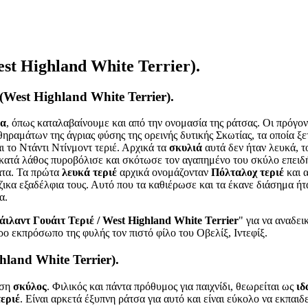
st Highland White Terrier).
(West Highland White Terrier).
ία
, όπως καταλαβαίνουμε και από την ονομασία της ράτσας. Οι πρόγο
ν θηραμάτων της άγριας φύσης της ορεινής δυτικής Σκωτίας, τα οποία
αι το Ντάντι Ντίνμοντ τεριέ. Αρχικά τα
σκυλιά
αυτά δεν ήταν λευκά, 
ατά λάθος πυροβόλισε και σκότωσε τον αγαπημένο του σκύλο επειδή 
τα. Τα πρώτα
λευκά τεριέ
αρχικά ονομάζονταν
Πόλταλοχ τεριέ
και α
ζικα εξαδέλφια τους. Αυτό που τα καθιέρωσε και τα έκανε διάσημα ήτ
α.
ιλαντ Γουάιτ Τεριέ / West Highland White Terrier
" για να αναδε
ο εκπρόσωπο της φυλής τον πιστό φίλο του Οβελίξ, Ιντεφίξ.
land White Terrier).
ηση
σκύλος
. Φιλικός και πάντα πρόθυμος για παιχνίδι, θεωρείται ως
ιδ
τεριέ
. Είναι αρκετά έξυπνη ράτσα για αυτό και είναι εύκολο να εκπαιδε