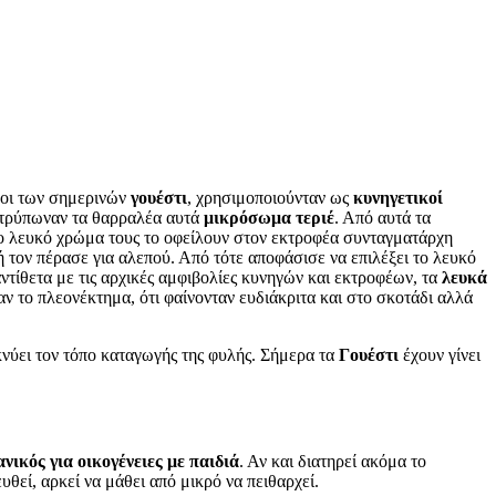
νοι των σημερινών
γουέστι
, χρησιμοποιούνταν ως
κυνηγετικοί
 ξετρύπωναν τα θαρραλέα αυτά
μικρόσωμα τεριέ
. Από αυτά τα
το λευκό χρώμα τους το οφείλουν στον εκτροφέα συνταγματάρχη
τον πέρασε για αλεπού. Από τότε αποφάσισε να επιλέξει το λευκό
ντίθετα με τις αρχικές αμφιβολίες κυνηγών και εκτροφέων, τα
λευκά
αν το πλεονέκτημα, ότι φαίνονταν ευδιάκριτα και στο σκοτάδι αλλά
ικνύει τον τόπο καταγωγής της φυλής. Σήμερα τα
Γουέστι
έχουν γίνει
ανικός για οικογένειες με παιδιά
. Αν και διατηρεί ακόμα το
υθεί, αρκεί να μάθει από μικρό να πειθαρχεί.