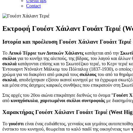
Useful tips
Contact
Εκτροφή
Γουέστ Χάιλαντ Γουάιτ Τεριέ (We
Ιστορία και προέλευση
Γουέστ Χάιλαντ Γουάιτ Τεριέ 
Το
Λευκό Τέρριε των Δυτικών Χάιλαντς
κατάγεται από την
Σκωτ
σκύλοι
για το κυνήγι της αλεπούς, της βίδρας, του λαγού και άλλω
σκυλιά
κατάγονται επίσης και το Σκωτσέζικο τεριέ, το Κερν τεριέ κ
Έντουαρντ Ντόναλντ Μάλκομ του Πόλταλοχ (1837-1930), ο οποίος κ
χρώμα για να διακρίνει από μακριά τους
σκύλους
του από τα θηράμα
σκυλιά
, αποδείχτηκαν εξίσου ικανοί κυνηγοί με τα έγχρωμα σκωτζέ
και μέσα στις άσχημες καιρικές συνθήκες που επικρατούν στη Σκωτί
Στις αρχές του 20ου αιώνα επικράτησε διεθνώς το όνομα "
Γουέστ Χά
από
κυνηγόσκυλα
,
χαριτωμένοι σκύλοι συντροφιάς
με διασημότερ
Χαρακτήρας
Γουέστ Χάιλαντ Γουάιτ Τεριέ (West High
Το
γουέστι
είναι ένας ευδιάθετος, γενναίος και γεμάτος αυτοπεποίθ
ένστικτο του κυνηγού, θεωρείται το καλό παιδί της οικογένειας των