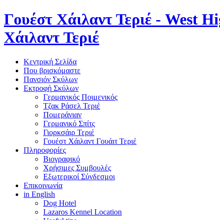
Γουέστ Χάιλαντ Τεριέ - West 
Χάιλαντ Τεριέ
Κεντρική Σελίδα
Που βρισκόμαστε
Πανσιόν
Σκύλων
Εκτροφή
Σκύλων
Γερμανικός Ποιμενικός
Τζακ Ράσελ Τεριέ
Πομεράνιαν
Γερμανικό Σπίτς
Γιορκσάιρ Τεριέ
Γουέστ Χάιλαντ Γουάιτ Τεριέ
Πληροφορίες
Βιογραφικό
Χρήσιμες Συμβουλές
Εξωτερικοί Σύνδεσμοι
Επικοινωνία
in English
Dog Hotel
Lazaros Kennel Location