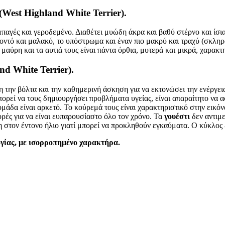
(West Highland White Terrier).
μπαγές και γεροδεμένο. Διαθέτει μυώδη άκρα και βαθύ στέρνο και ίσια
κοντό και μαλακό, το υπόστρωμα και έναν πιο μακρύ και τραχύ (σκληρ
μαύρη και τα αυτιά τους είναι πάντα όρθια, μυτερά και μικρά, χαρακ
d White Terrier).
κη την βόλτα και την καθημερινή άσκηση για να εκτονώσει την ενέργεια
πορεί να τους δημιουργήσει προβλήματα υγείας, είναι απαραίτητο να 
δομάδα είναι αρκετό. Το κούρεμά τους είναι χαρακτηριστικό στην εικόν
ρές για να είναι ευπαρουσίαστο όλο τον χρόνο. Τα
γουέστι
δεν αντιμε
 στον έντονο ήλιο γιατί μπορεί να προκληθούν εγκαύματα. Ο κύκλος ζ
ογίας, με ισορροπημένο χαρακτήρα.