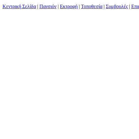
Κεντρική Σελίδα
|
Πανσιόν
|
Εκτροφή
|
Τοποθεσία
|
Συμβουλές
|
Επι